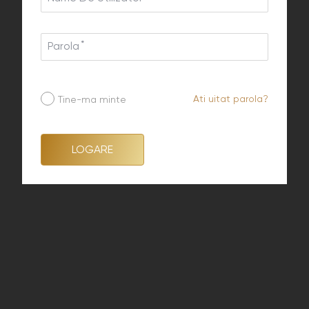
Parola
Ati uitat parola?
Tine-ma minte
LOGARE